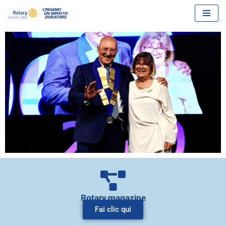
Vai
al
contenuto
Rotary magazine
Fai clic qui